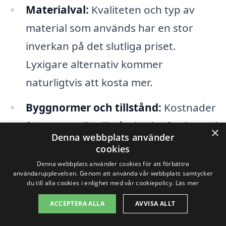
Materialval:
Kvaliteten och typ av
material som används har en stor
inverkan på det slutliga priset.
Lyxigare alternativ kommer
naturligtvis att kosta mer.
Byggnormer och tillstånd:
Kostnader
för eventuella tillstånd och efterlevnad
×
Denna webbplats använder
av lokala byggnormer kan även
cookies
påverka totalkostnaden. Det kan vara
Denna webbplats använder cookies för att förbättra
användarupplevelsen. Genom att använda vår webbplats samtycker
värt att ha en dialog med
du till alla cookies i enlighet med vår cookiepolicy.
Läs mer
entreprenörer som är välinsatta i
ACCEPTERA ALLA
AVVISA ALLT
Löddeköpinge för att förstå detta