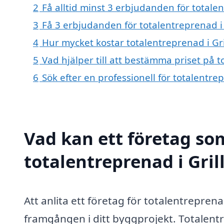
2
Få alltid minst 3 erbjudanden för totalen
3
Få 3 erbjudanden för totalentreprenad i 
4
Hur mycket kostar totalentreprenad i Gri
5
Vad hjälper till att bestämma priset på t
6
Sök efter en professionell för totalentre
Vad kan ett företag som
totalentreprenad i Gril
Att anlita ett företag för totalentrepren
framgången i ditt byggprojekt. Totalent