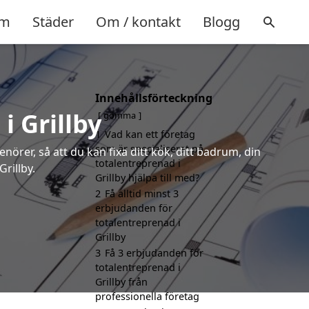
m
Städer
Om / kontakt
Blogg
Innehållsförteckning
i Grillby
gömma
1
Vad kan ett företag
som är specialiserat på
örer, så att du kan fixa ditt kök, ditt badrum, din
totalentreprenad i
rillby.
Grillby hjälpa till med?
2
Få alltid minst 3
erbjudanden för
totalentreprenad i
Grillby
3
Få 3 erbjudanden för
totalentreprenad i
Grillby från
professionella företag