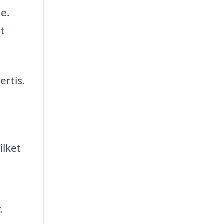
de.
vt
ertis.
ilket
.