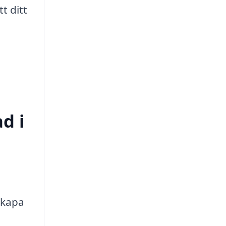
t ditt
d i
skapa