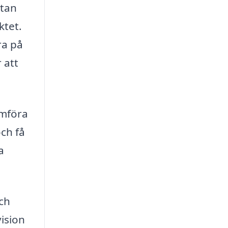
utan
ktet.
ra på
 att
ämföra
ch få
a
och
vision