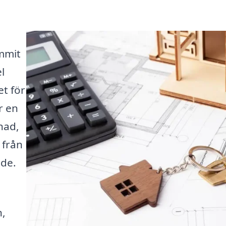
ommit
l
et för
r en
nad,
 från
de.
n,