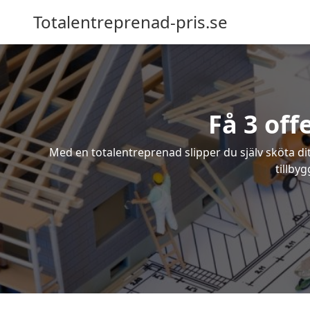
Totalentreprenad-pris.se
Få 3 off
Med en totalentreprenad slipper du själv sköta dit
tillby