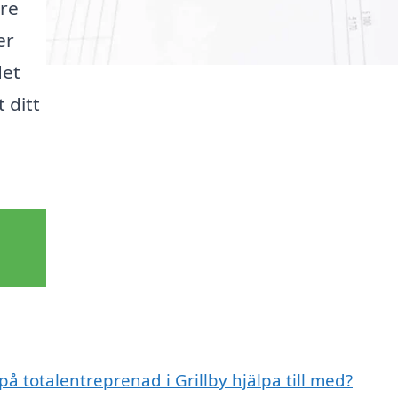
are
er
det
 ditt
på totalentreprenad i Grillby hjälpa till med?