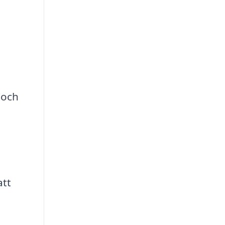
 och
att