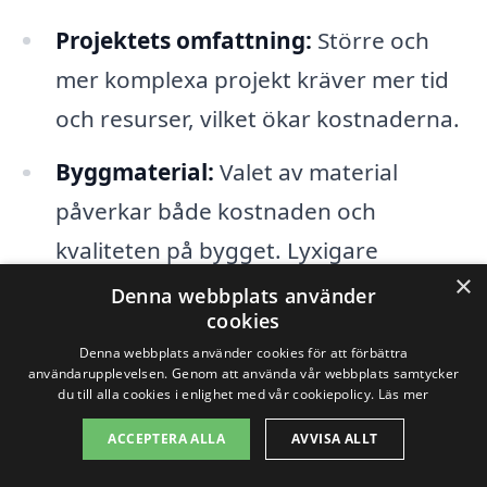
Projektets omfattning:
Större och
mer komplexa projekt kräver mer tid
och resurser, vilket ökar kostnaderna.
Byggmaterial:
Valet av material
påverkar både kostnaden och
kvaliteten på bygget. Lyxigare
×
material kan öka prisklassen markant.
Denna webbplats använder
cookies
Platsens läge:
Kostnader för
Denna webbplats använder cookies för att förbättra
användarupplevelsen. Genom att använda vår webbplats samtycker
arbetskraft och material kan variera
du till alla cookies i enlighet med vår cookiepolicy.
Läs mer
beroende på geografiskt läge, vilket
ACCEPTERA ALLA
AVVISA ALLT
kan påverka slutpriset.