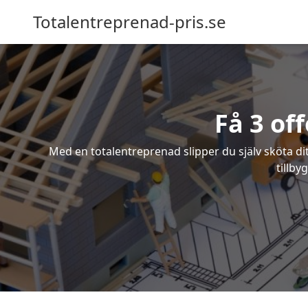
Totalentreprenad-pris.se
Få 3 of
Med en totalentreprenad slipper du själv sköta dit
tillby