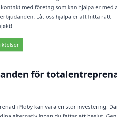
å kontakt med företag som kan hjälpa er med a
bjudanden. Låt oss hjälpa er att hitta rätt
jekt!
iktelser
danden för totalentreprena
renad i Floby kan vara en stor investering. Dä
dina alternativ innan du fattar ett beslut. G