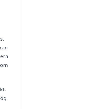
s.
 kan
tera
 som
kt.
hög