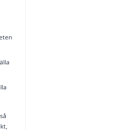
beten
älla
lla
kså
kt,