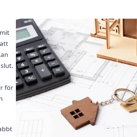
mmit
att
kan
slut.
r för
h
abbt