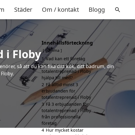
m
Städer
Om / kontakt
Blogg
Innehållsförteckning
 i Floby
gömma
1
Vad kan ett företag
som är specialiserat på
örer, så att du kan fixa ditt kök, ditt badrum, din
totalentreprenad i Floby
 Floby.
hjälpa till med?
2
Få alltid minst 3
erbjudanden för
totalentreprenad i Floby
3
Få 3 erbjudanden för
totalentreprenad i Floby
från professionella
företag
4
Hur mycket kostar