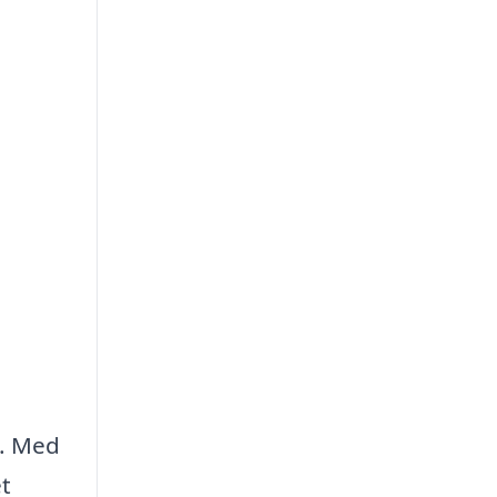
g. Med
et