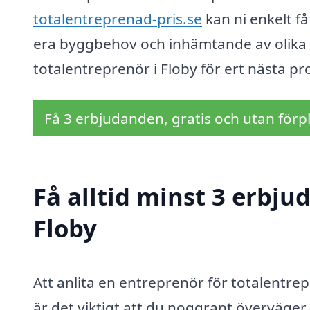
totalentreprenad-pris.se
kan ni enkelt f
era byggbehov och inhämtande av olika er
totalentreprenör i Floby för ert nästa pro
Få 3 erbjudanden, gratis och utan förpl
Få alltid minst 3 erbju
Floby
Att anlita en entreprenör för totalentrep
är det viktigt att du noggrant överväger 