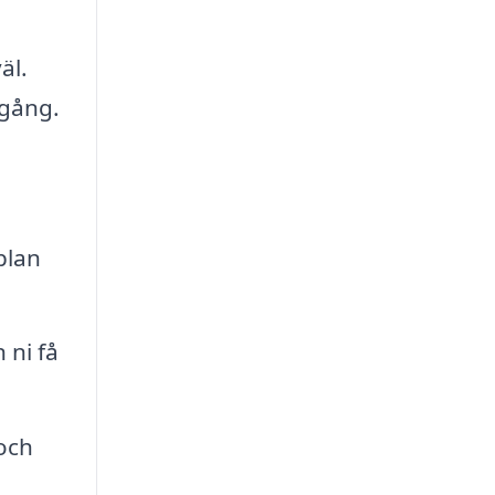
äl.
 gång.
plan
 ni få
och