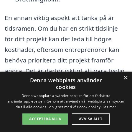
En annan viktig aspekt att tänka på är
tidsramen. Om du har en strikt tidslinje
för ditt projekt kan det leda till högre
kostnader, eftersom entreprenörer kan
behöva prioritera ditt projekt framför
andra. Det är därför viktigt att vara tydlig
×
Denna webbplats använder
med dina förväntningar och behov när du
cookies
kontaktar olika företag för
Denna webbplats använder cookies för att förbättra
totalentreprenad i Drottningholm.
användarupplevelsen. Genom att använda vår webbplats samtycker
du till alla cookies i enlighet med vår cookiepolicy.
Läs mer
ACCEPTERA ALLA
AVVISA ALLT
För att få ett korrekt prisförslag på din