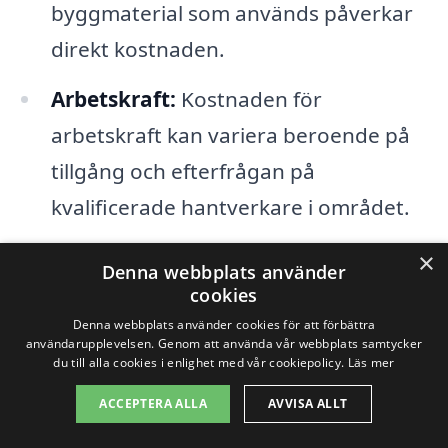
byggmaterial som används påverkar
direkt kostnaden.
Arbetskraft:
Kostnaden för
arbetskraft kan variera beroende på
tillgång och efterfrågan på
kvalificerade hantverkare i området.
Tidsram:
Om projektet har en stram
×
Denna webbplats använder
tidsram kan det leda till högre
cookies
kostnader för att påskynda arbetet.
Denna webbplats använder cookies för att förbättra
användarupplevelsen. Genom att använda vår webbplats samtycker
du till alla cookies i enlighet med vår cookiepolicy.
Läs mer
Placering:
Lokala förhållanden i
ACCEPTERA ALLA
AVVISA ALLT
Västerhaninge, såsom