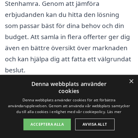
Stenhamra. Genom att jämföra
erbjudanden kan du hitta den lösning
som passar bäst för dina behov och din
budget. Att samla in flera offerter ger dig
även en bättre översikt över marknaden
och kan hjälpa dig att fatta ett välgrundat
beslut.
×
Denna webbplats använder
Kom ihåg att inte bara titta på det totala
cookies
priset, utan även på vad som ingår i varje
Denna webbplats använder cookies för att förbättra
användarupplevelsen. Genom att använda vår webbplats samtycker
offert. En lägre kostnad kan ibland
du till alla cookies i enlighet med vår cookiepolicy.
Läs mer
medföra mindre omfattande tjänster, så
ACCEPTERA ALLA
AVVISA ALLT
det är viktigt att förstå vad du får för