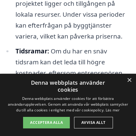
projektet ligger och tillgången på
lokala resurser. Under vissa perioder
kan efterfrågan på byggtjänster
variera, vilket kan påverka priserna.
Tidsramar:
Om du har en snäv
tidsram kan det leda till högre
kostnader, eftersom entreprenören
×
Denna webbplats använder
kanske måste anställa fler arbetare
cookies
eller arbeta över tid för att möta dina
Denna webbplats använder cookies för att förbättra
krav.
användarupplevelsen. Genom att använda vår webbplats samtycker
du till alla cookies i enlighet med vår cookiepolicy.
Läs mer
Entreprenörens erfarenhet:
Mer
ACCEPTERA ALLA
AVVISA ALLT
erfarna entreprenörer eller de med