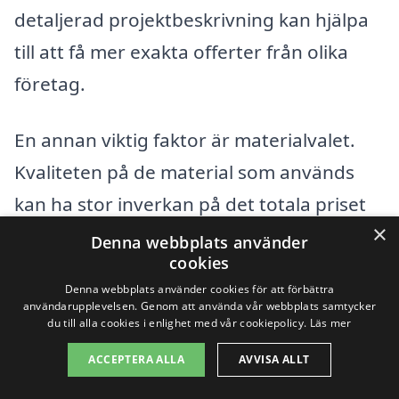
detaljerad projektbeskrivning kan hjälpa
till att få mer exakta offerter från olika
företag.
En annan viktig faktor är materialvalet.
Kvaliteten på de material som används
kan ha stor inverkan på det totala priset
×
för
totalentreprenad
. Högkvalitativa
Denna webbplats använder
cookies
material, som ekologiska alternativ eller
Denna webbplats använder cookies för att förbättra
specialbeställda produkter, kan öka
användarupplevelsen. Genom att använda vår webbplats samtycker
du till alla cookies i enlighet med vår cookiepolicy.
Läs mer
kostnaden, men kan också ge långsiktig
ACCEPTERA ALLA
AVVISA ALLT
hållbarhet och värde. Även
arbetskraftskostnaden spelar en stor roll;