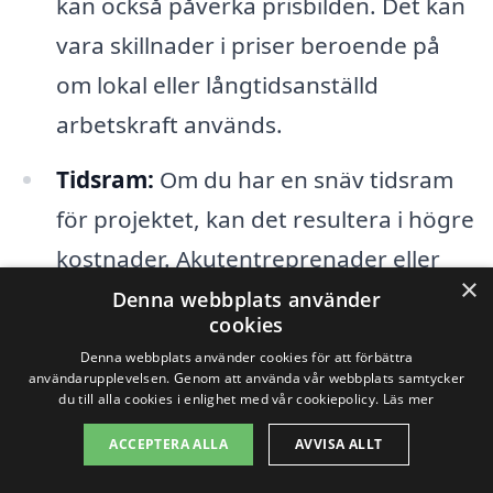
kan också påverka prisbilden. Det kan
vara skillnader i priser beroende på
om lokal eller långtidsanställd
arbetskraft används.
Tidsram:
Om du har en snäv tidsram
för projektet, kan det resultera i högre
kostnader. Akutentreprenader eller
×
projekt med snabb leverans behöver
Denna webbplats använder
cookies
ofta extra resurser för att slutföras i
Denna webbplats använder cookies för att förbättra
tid.
användarupplevelsen. Genom att använda vår webbplats samtycker
du till alla cookies i enlighet med vår cookiepolicy.
Läs mer
Myndighetskrav:
Bygglov och andra
ACCEPTERA ALLA
AVVISA ALLT
regulatoriska krav kan påverka både