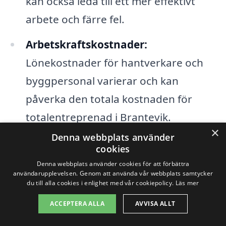
kan också leda till ett mer effektivt
arbete och färre fel.
Arbetskraftskostnader:
Lönekostnader för hantverkare och
byggpersonal varierar och kan
påverka den totala kostnaden för
totalentreprenad i Brantevik.
×
Denna webbplats använder
Tidsramar:
Snabba projekt kan
cookies
innebära högre kostnader, då
Denna webbplats använder cookies för att förbättra
användarupplevelsen. Genom att använda vår webbplats samtycker
entreprenörer ofta måste prioritera
du till alla cookies i enlighet med vår cookiepolicy.
Läs mer
resurser och arbete för att möta
ACCEPTERA ALLA
AVVISA ALLT
strikta tidsfrister.