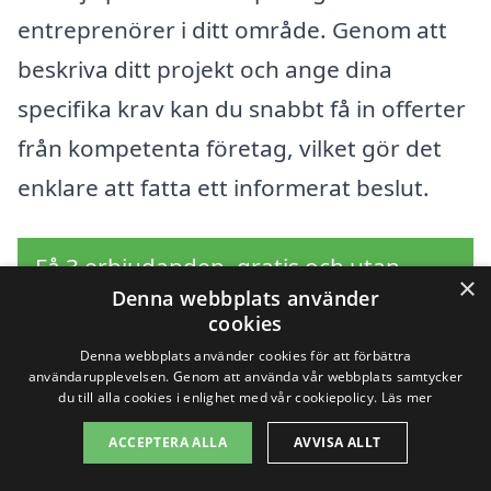
entreprenörer i ditt område. Genom att
beskriva ditt projekt och ange dina
specifika krav kan du snabbt få in offerter
från kompetenta företag, vilket gör det
enklare att fatta ett informerat beslut.
Få 3 erbjudanden, gratis och utan
×
Denna webbplats använder
förpliktelser
cookies
Denna webbplats använder cookies för att förbättra
användarupplevelsen. Genom att använda vår webbplats samtycker
du till alla cookies i enlighet med vår cookiepolicy.
Läs mer
Sök efter en
ACCEPTERA ALLA
AVVISA ALLT
professionell för