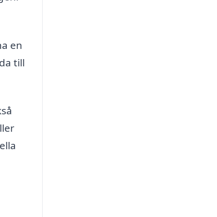
ha en
a till
kså
ller
ella