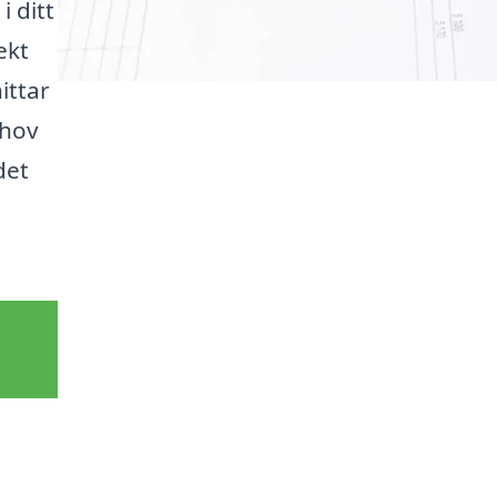
i ditt
ekt
ittar
ehov
det