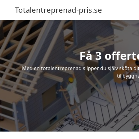
Totalentreprenad-pris.se
Få 3 offer
Med en totalentreprenad slipper du själv sköta dit
tillbyggn