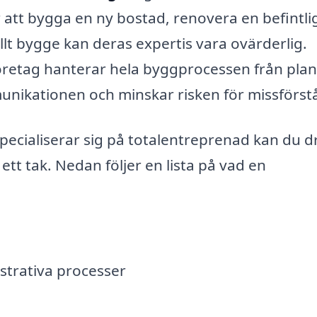
 att bygga en ny bostad, renovera en befintli
lt bygge kan deras expertis vara ovärderlig.
öretag hanterar hela byggprocessen från pla
mmunikationen och minskar risken för missförst
ecialiserar sig på totalentreprenad kan du d
ett tak. Nedan följer en lista på vad en
strativa processer