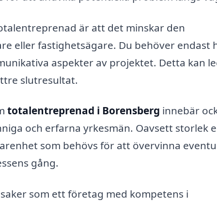
totalentreprenad är att det minskar den
re eller fastighetsägare. Du behöver endast 
unikativa aspekter av projektet. Detta kan led
tre slutresultat.
om
totalentreprenad i Borensberg
innebär oc
unniga och erfarna yrkesmän. Oavsett storlek e
farenhet som behövs för att övervinna eventu
essens gång.
 saker som ett företag med kompetens i