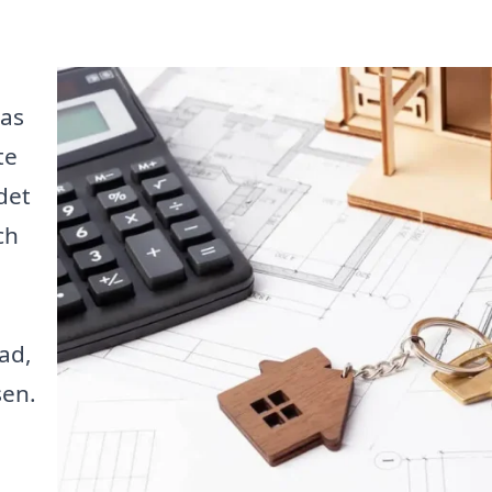
nas
te
det
ch
ad,
sen.