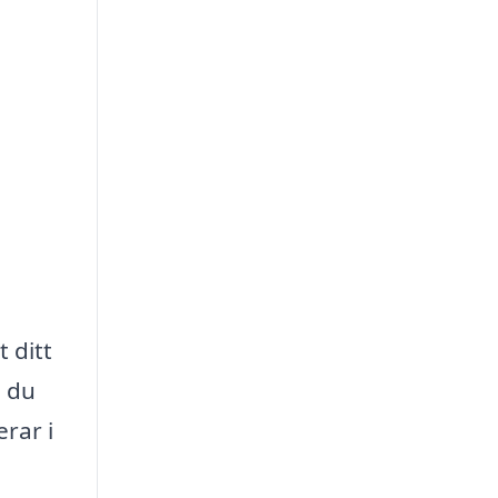
t ditt
n du
erar i