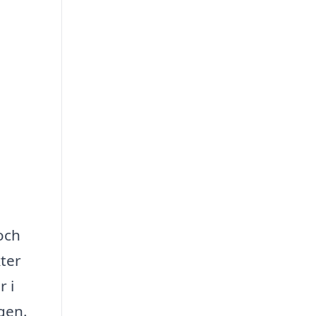
 och
ter
r i
gen.