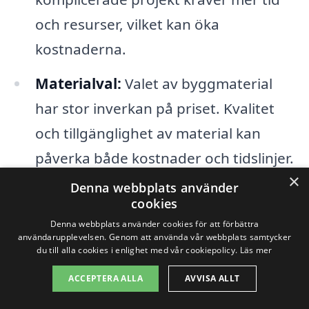
och resurser, vilket kan öka
kostnaderna.
Materialval:
Valet av byggmaterial
har stor inverkan på priset. Kvalitet
och tillgänglighet av material kan
påverka både kostnader och tidslinjer.
×
Denna webbplats använder
Byggstandarder och regler:
Lokala
cookies
byggnormer och föreskrifter måste
Denna webbplats använder cookies för att förbättra
användarupplevelsen. Genom att använda vår webbplats samtycker
följa, vilket kan innebära ytterligare
du till alla cookies i enlighet med vår cookiepolicy.
Läs mer
kostnader för tillstånd och
ACCEPTERA ALLA
AVVISA ALLT
inspektioner.