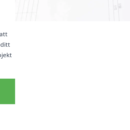
att
ditt
ojekt