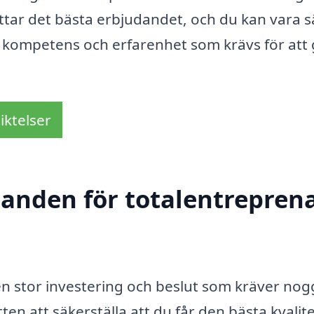
hittar det bästa erbjudandet, och du kan vara 
 kompetens och erfarenhet som krävs för att
iktelser
danden för totalentreprena
 en stor investering och beslut som kräver no
en att säkerställa att du får den bästa kvalit