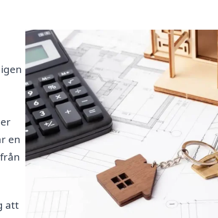
digen
mer
är en
 från
g att