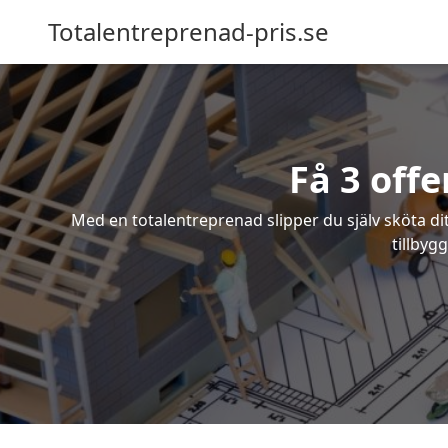
Totalentreprenad-pris.se
Få 3 off
Med en totalentreprenad slipper du själv sköta dit
tillbyg