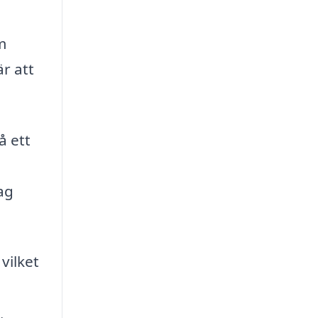
m
är att
å ett
ag
vilket