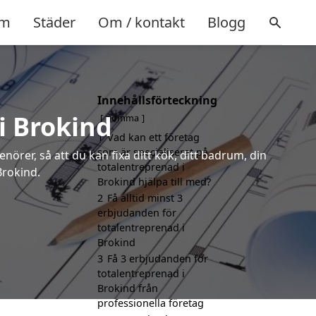
m
Städer
Om / kontakt
Blogg
Innehållsförteckning
i Brokind
gömma
1
Vad kan ett företag
som är specialiserat på
örer, så att du kan fixa ditt kök, ditt badrum, din
totalentreprenad i
Brokind.
Brokind hjälpa till med?
2
Få alltid minst 3
erbjudanden för
totalentreprenad i
Brokind
3
Få 3 erbjudanden för
totalentreprenad i
Brokind från
professionella företag