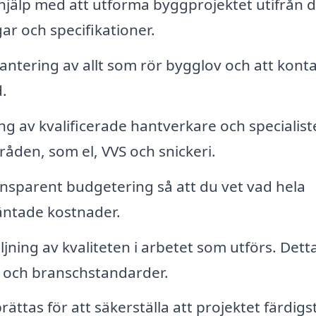
hjälp med att utforma byggprojektet utifrån d
ar och specifikationer.
ntering av allt som rör bygglov och att kont
.
g av kvalificerade hantverkare och specialist
åden, som el, VVS och snickeri.
ansparent budgetering så att du vet vad hela
äntade kostnader.
jning av kvaliteten i arbetet som utförs. Dett
xis och branschstandarder.
ttas för att säkerställa att projektet färdigstä