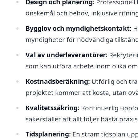
Design och planering:
Professionell 
önskemål och behov, inklusive ritning
Bygglov och myndighetskontakt:
Ha
myndigheter för nödvändiga tillstånd
Val av underleverantörer:
Rekryterin
som kan utföra arbete inom olika omr
Kostnadsberäkning:
Utförlig och tr
projektet kommer att kosta, utan ov
Kvalitetssäkring:
Kontinuerlig uppföl
säkerställer att allt följer bästa pra
Tidsplanering:
En stram tidsplan upprä