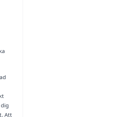
ka
nad
kt
 dig
. Att