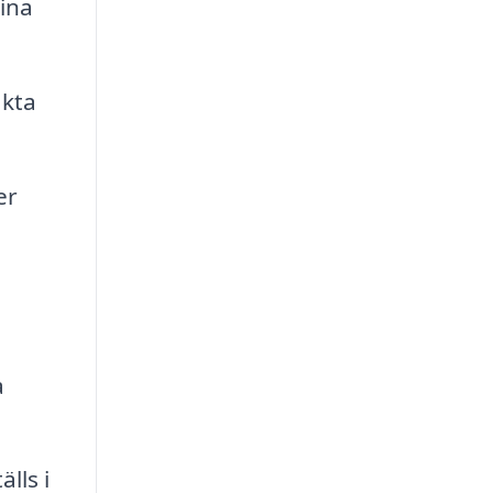
ina
akta
er
a
lls i