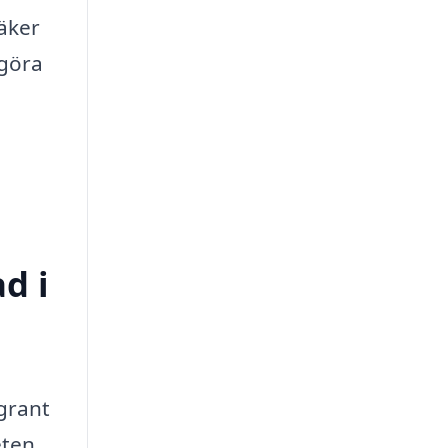
säker
 göra
d i
ggrant
eten