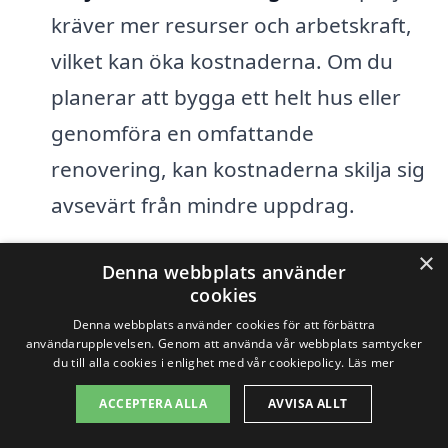
kräver mer resurser och arbetskraft,
vilket kan öka kostnaderna. Om du
planerar att bygga ett helt hus eller
genomföra en omfattande
renovering, kan kostnaderna skilja sig
avsevärt från mindre uppdrag.
Materialval:
Typen och kvaliteten på
×
Denna webbplats använder
de material som används i projektet
cookies
spelar en stor roll. Dyrare material kan
Denna webbplats använder cookies för att förbättra
användarupplevelsen. Genom att använda vår webbplats samtycker
leda till högre totalkostnader, men de
du till alla cookies i enlighet med vår cookiepolicy.
Läs mer
kan också påverka hållbarheten och
ACCEPTERA ALLA
AVVISA ALLT
estetik.