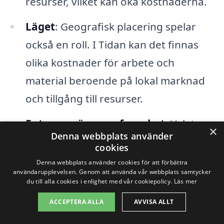
resurser, vilket kan öka kostnaderna.
Läget
: Geografisk placering spelar
också en roll. I Tidan kan det finnas
olika kostnader för arbete och
material beroende på lokal marknad
och tillgång till resurser.
Entreprenörens erfarenhet
: Valet av
×
Denna webbplats använder
entreprenör och deras erfarenhet
cookies
påverkar också kostnaden. En
Denna webbplats använder cookies för att förbättra
användarupplevelsen. Genom att använda vår webbplats samtycker
väletablerad entreprenör med goda
du till alla cookies i enlighet med vår cookiepolicy.
Läs mer
referenser kan ha högre priser, men
ACCEPTERA ALLA
AVVISA ALLT
de kan också ge dig trygghet och