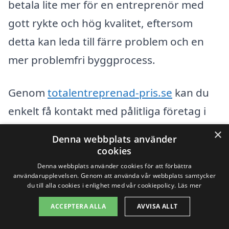
betala lite mer för en entreprenör med
gott rykte och hög kvalitet, eftersom
detta kan leda till färre problem och en
mer problemfri byggprocess.
Genom
totalentreprenad-pris.se
kan du
enkelt få kontakt med pålitliga företag i
Tärnaby och inleda processen mot ditt
×
Denna webbplats använder
drömprojekt. Låt oss hjälpa dig att hitta
cookies
den bästa totalentreprenaden för ditt
Denna webbplats använder cookies för att förbättra
användarupplevelsen. Genom att använda vår webbplats samtycker
byggbehov!
du till alla cookies i enlighet med vår cookiepolicy.
Läs mer
ACCEPTERA ALLA
AVVISA ALLT
Få 3 erbjudanden, gratis och utan