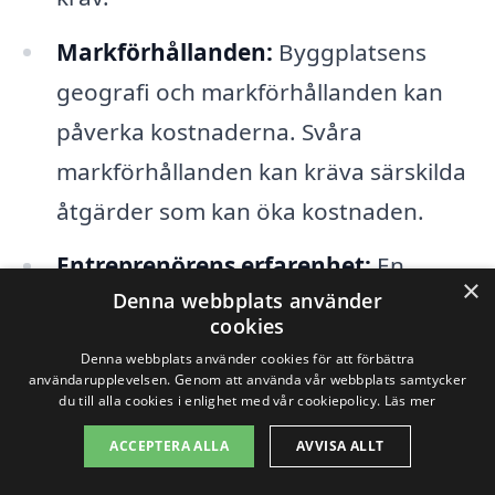
Markförhållanden:
Byggplatsens
geografi och markförhållanden kan
påverka kostnaderna. Svåra
markförhållanden kan kräva särskilda
åtgärder som kan öka kostnaden.
Entreprenörens erfarenhet:
En
×
Denna webbplats använder
etablerad totalentreprenör med goda
cookies
referenser kan ha högre priser men
Denna webbplats använder cookies för att förbättra
ger ofta värde i form av kvalitet och
användarupplevelsen. Genom att använda vår webbplats samtycker
du till alla cookies i enlighet med vår cookiepolicy.
Läs mer
pålitlighet.
ACCEPTERA ALLA
AVVISA ALLT