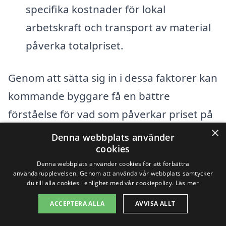
specifika kostnader för lokal
arbetskraft och transport av material
påverka totalpriset.
Genom att sätta sig in i dessa faktorer kan
kommande byggare få en bättre
förståelse för vad som påverkar priset på
×
totalentreprenad i Malå. Det är alltid
Denna webbplats använder
cookies
rekommenderat att begära flera offerter
Denna webbplats använder cookies för att förbättra
från olika entreprenörer för att få en
användarupplevelsen. Genom att använda vår webbplats samtycker
du till alla cookies i enlighet med vår cookiepolicy.
Läs mer
känsla för marknadspriserna och kunna
göra en informerad och ekonomiskt
ACCEPTERA ALLA
AVVISA ALLT
hållbar beslut. Totalentreprenad-pris.se