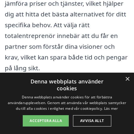
jämföra priser och tjänster, vilket hjälper
dig att hitta det bästa alternativet för ditt
specifika behov. Att välja rätt
totalentreprenör innebär att du får en
partner som förstår dina visioner och
krav, vilket kan spara både tid och pengar
på lång sikt.
×
Denna webbplats använder
Genom att noggrant överväga dessa
cookies
faktorer och ta del av professionella råd
Denna webbplats använder cookies för att förbättra
användarupplevelsen. Genom att använda vår webbplats samtycker
kan du säkerställa att ditt byggprojekt blir
du till alla cookies i enlighet med vår cookiepolicy.
Läs mer
både framgångsrikt och
ACCEPTERA ALLA
AVVISA ALLT
kostnadseffektivt. Tveka inte att använda