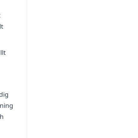
t
lt
lt
dig
sning
ch