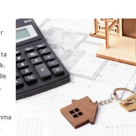
år
a
 ta
k.
lle
,
amma
,