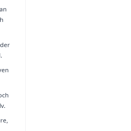
lan
ch
ader
.
ven
och
v.
re,