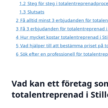
1.2
Steg för steg i totalentreprenadproc
1.3
Slutsats
2
Få alltid minst 3 erbjudanden för totalen
3
Få 3 erbjudanden för totalentreprenad i S
4
Hur mycket kostar totalentreprenad i Sti
5
Vad hjälper till att bestämma priset på t
6
Sök efter en professionell för totalentre
Vad kan ett företag som
totalentreprenad i Still