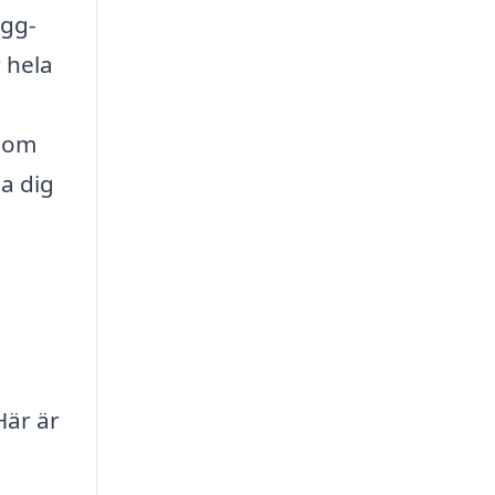
ygg-
 hela
 som
a dig
Här är