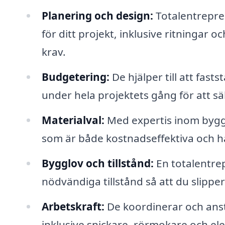
Planering och design:
Totalentrepren
för ditt projekt, inklusive ritningar 
krav.
Budgetering:
De hjälper till att fast
under hela projektets gång för att sä
Materialval:
Med expertis inom byggm
som är både kostnadseffektiva och hå
Bygglov och tillstånd:
En totalentre
nödvändiga tillstånd så att du slipper
Arbetskraft:
De koordinerar och anst
inklusive snickare, rörmokare och elek