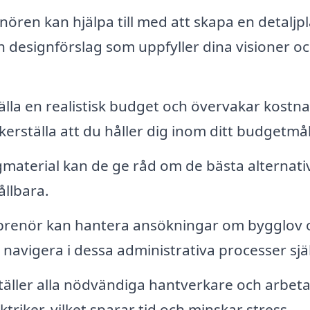
ören kan hjälpa till med att skapa en detaljp
och designförslag som uppfyller dina visioner o
ställa en realistisk budget och övervakar kostn
kerställa att du håller dig inom ditt budgetmål
aterial kan de ge råd om de bästa alternati
llbara.
prenör kan hantera ansökningar om bygglov 
 navigera i dessa administrativa processer själ
äller alla nödvändiga hantverkare och arbeta
triker, vilket sparar tid och minskar stress.