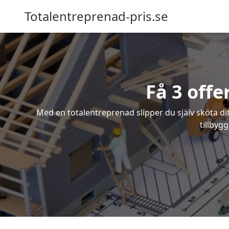
Totalentreprenad-pris.se
Få 3 offe
Med en totalentreprenad slipper du själv sköta dit
tillbyg