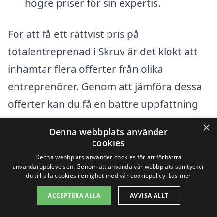
högre priser för sin expertis.
För att få ett rättvist pris på
totalentreprenad i Skruv är det klokt att
inhämtar flera offerter från olika
entreprenörer. Genom att jämföra dessa
offerter kan du få en bättre uppfattning
om vad som är rimligt för ditt specifika
×
Denna webbplats använder
projekt. Det är också viktigt att vara tydlig
cookies
med dina krav och önskemål, så att
Denna webbplats använder cookies för att förbättra
användarupplevelsen. Genom att använda vår webbplats samtycker
företagen kan ge dig en så exakt
du till alla cookies i enlighet med vår cookiepolicy.
Läs mer
uppskattning som möjligt.
ACCEPTERA ALLA
AVVISA ALLT