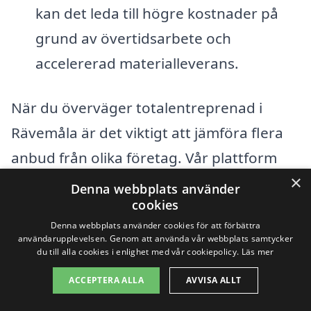
kan det leda till högre kostnader på
grund av övertidsarbete och
accelererad materialleverans.
När du överväger totalentreprenad i
Rävemåla är det viktigt att jämföra flera
anbud från olika företag. Vår plattform
×
gör det enkelt att få erbjudanden från
Denna webbplats använder
cookies
lokala entreprenörer, vilket hjälper dig att
Denna webbplats använder cookies för att förbättra
få en bättre förståelse för vad som är ett
användarupplevelsen. Genom att använda vår webbplats samtycker
du till alla cookies i enlighet med vår cookiepolicy.
Läs mer
rimligt pris för ditt specifika projekt.
Genom att samla in flera olika
ACCEPTERA ALLA
AVVISA ALLT
erbjudanden kan du välja det alternativ