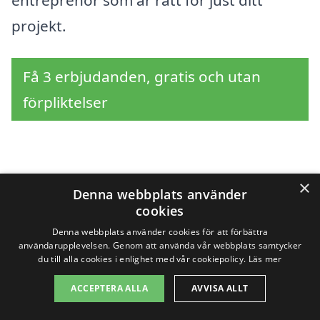
projekt.
Få 3 erbjudanden, gratis och utan
förpliktelser
Sök efter en
×
Denna webbplats använder
professionell för
cookies
Denna webbplats använder cookies för att förbättra
totalentreprenad i
användarupplevelsen. Genom att använda vår webbplats samtycker
du till alla cookies i enlighet med vår cookiepolicy.
Läs mer
andra städer nära
ACCEPTERA ALLA
AVVISA ALLT
Sköllersta