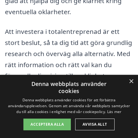
glad att hjälpa dig och ge klarhet kring
eventuella oklarheter.
Att investera i totalentreprenad är ett
stort beslut, så ta dig tid att göra grundlig
research och överväg alla alternativ. Med
rätt information och rätt val kan du
förvandla din vision till verklighet.
×
Denna webbplats använder
cookies
Få 3 erbjudanden, gratis och utan
Denna webbplats använder cookies för att förbättra
användarupplevelsen. Genom att använda vår webbplats samtycker
förpliktelser
du till alla cookies i enlighet med vår cookiepolicy.
Läs mer
ACCEPTERA ALLA
AVVISA ALLT