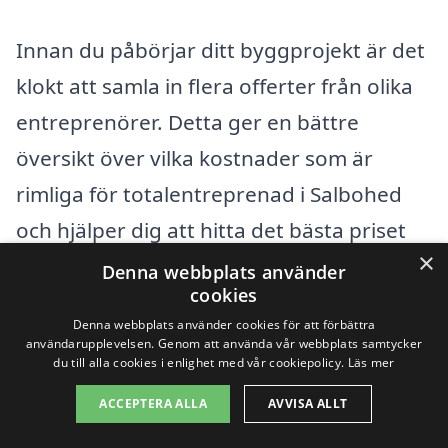
Innan du påbörjar ditt byggprojekt är det
klokt att samla in flera offerter från olika
entreprenörer. Detta ger en bättre
översikt över vilka kostnader som är
rimliga för totalentreprenad i Salbohed
och hjälper dig att hitta det bästa priset
×
för ditt specifika projekt. Genom att
Denna webbplats använder
cookies
använda plattformar som
Denna webbplats använder cookies för att förbättra
totalentreprenad-pris.se kan du enkelt få
användarupplevelsen. Genom att använda vår webbplats samtycker
du till alla cookies i enlighet med vår cookiepolicy.
Läs mer
kontakt med professionella och pålitliga
ACCEPTERA ALLA
AVVISA ALLT
företag som kan ge dig detaljerade
offerter. Med rätt information och val av