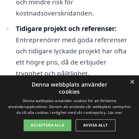
och mindre risk för
kostnadsöverskridanden.
Tidigare projekt och referenser:
Entreprenörer med goda referenser
och tidigare lyckade projekt har ofta
ett högre pris, då de erbjuder
trygghet och pålitlighet.
×
Denna webbplats använder
cookies
För att få bästa möjliga pris på
Denna webbplats använder cookies för att förbättra
totalentreprenad i Kolsva
är det viktigt
användarupplevelsen. Genom att använda vår webbplats samtycker
du till alla cookies i enlighet med vår cookiepolicy.
Läs mer
att jämföra flera offerter. Använd vår
plattform för att få kontakt med lokala
ACCEPTERA ALLA
AVVISA ALLT
entreprenörer och erhålla skräddarsydda