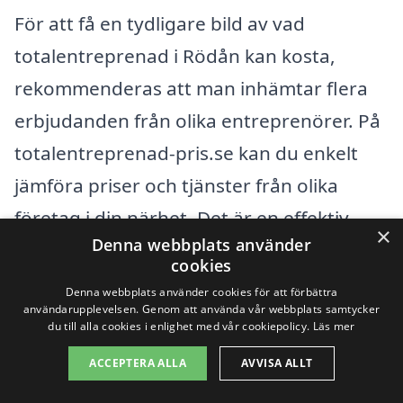
För att få en tydligare bild av vad
totalentreprenad i Rödån kan kosta,
rekommenderas att man inhämtar flera
erbjudanden från olika entreprenörer. På
totalentreprenad-pris.se kan du enkelt
jämföra priser och tjänster från olika
företag i din närhet. Det är en effektiv
×
Denna webbplats använder
metod för att säkerställa att du får ett
cookies
rättvist och konkurrenskraftigt pris på din
Denna webbplats använder cookies för att förbättra
användarupplevelsen. Genom att använda vår webbplats samtycker
totalentreprenad, oavsett om det gäller
du till alla cookies i enlighet med vår cookiepolicy.
Läs mer
en liten renovering eller större
ACCEPTERA ALLA
AVVISA ALLT
byggprojekt.