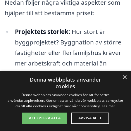
Nedan följer några viktiga aspekter som
hjälper till att bestämma priset:
Projektets storlek:
Hur stort är
byggprojektet? Byggnation av större
fastigheter eller flerfamiljshus kräver
mer arbetskraft och material än
mindre projekt, vilket påverkar
×
Denna webbplats använder
kostnaden.
cookies
Denna webbplats använder cookies för att förbättra
Materialval:
Valet av material har stor
användarupplevelsen. Genom att använda vår webbplats samtycker
du till alla cookies i enlighet med vår cookiepolicy.
Läs mer
inverkan på slutpriset. Exklusiva eller
ACCEPTERA ALLA
AVVISA ALLT
högkvalitativa material kan öka
kostnaderna avsevärt.