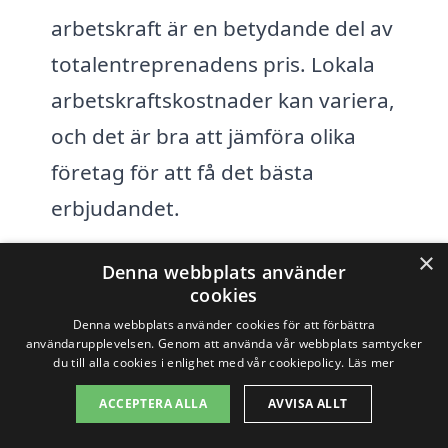
arbetskraft är en betydande del av
totalentreprenadens pris. Lokala
arbetskraftskostnader kan variera,
och det är bra att jämföra olika
företag för att få det bästa
erbjudandet.
Tidigare erfarenhet:
Företag med
×
Denna webbplats använder
gedigen erfarenhet inom
cookies
Denna webbplats använder cookies för att förbättra
totalentreprenad i Porjus kan ofta
användarupplevelsen. Genom att använda vår webbplats samtycker
erbjuda mer precisa och
du till alla cookies i enlighet med vår cookiepolicy.
Läs mer
konkurrenskraftiga priser, eftersom
ACCEPTERA ALLA
AVVISA ALLT
de har etablerade processer och