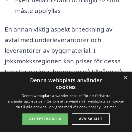
måste uppfyllas
En annan viktig aspekt är teckning av
avtal med underleverantörer och
leverantörer av byggmaterial. I
jokkmokksregionen kan priser för dessa
tjänster variera, beroende på tillgång på
×
Denna webbplats använder
lokala resurser och efterfrågan. Att
cookies
noggrant jämföra olika entreprenörer är
Denna webbplats använder cookies för att förbättra
användarupplevelsen. Genom att använda vår webbplats samtycker
en bra strategi för att säkerställa att du
du till alla cookies i enlighet med vår cookiepolicy.
Läs mer
får det bästa erbjudandet för din
ACCEPTERA ALLA
AVVISA ALLT
totalentreprenad.