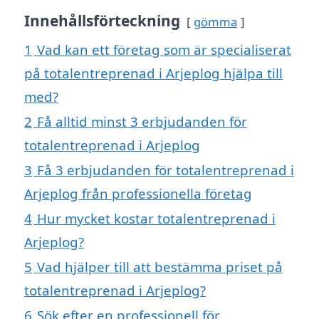
Innehållsförteckning
gömma
1
Vad kan ett företag som är specialiserat
på totalentreprenad i Arjeplog hjälpa till
med?
2
Få alltid minst 3 erbjudanden för
totalentreprenad i Arjeplog
3
Få 3 erbjudanden för totalentreprenad i
Arjeplog från professionella företag
4
Hur mycket kostar totalentreprenad i
Arjeplog?
5
Vad hjälper till att bestämma priset på
totalentreprenad i Arjeplog?
6
Sök efter en professionell för