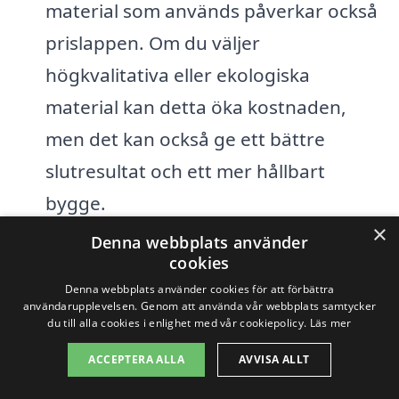
material som används påverkar också
prislappen. Om du väljer
högkvalitativa eller ekologiska
material kan detta öka kostnaden,
men det kan också ge ett bättre
slutresultat och ett mer hållbart
bygge.
×
Denna webbplats använder
Tidsram:
Om projektet behöver
cookies
slutföras inom en snäv tidsram kan
Denna webbplats använder cookies för att förbättra
användarupplevelsen. Genom att använda vår webbplats samtycker
detta leda till högre kostnader på
du till alla cookies i enlighet med vår cookiepolicy.
Läs mer
grund av extra arbetsinsatser och
ACCEPTERA ALLA
AVVISA ALLT
resurser. Beräkning av tidsåtgång är