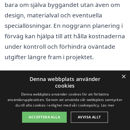
bara om själva byggandet utan även om
design, materialval och eventuella
speciallösningar. En noggrann planering i
förväg kan hjälpa till att hålla kostnaderna
under kontroll och förhindra oväntade
utgifter längre fram i projektet.
En annan central faktor är
×
Denna webbplats använder
materialkostnaderna. Priserna på olika
cookies
Denna webbplats använder cookies för att förbättra
byggmaterial har en direkt inverkan på
användarupplevelsen. Genom att använda vår webbplats samtycker
den totala kostnaden för
du till alla cookies i enlighet med vår cookiepolicy.
Läs mer
totalentreprenaden. Kvaliteten på
ACCEPTERA ALLA
AVVISA ALLT
materialen, samt tillgången på dem i