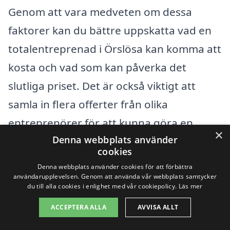
Genom att vara medveten om dessa
faktorer kan du bättre uppskatta vad en
totalentreprenad i Örslösa kan komma att
kosta och vad som kan påverka det
slutliga priset. Det är också viktigt att
samla in flera offerter från olika
entreprenörer för att kunna göra en
×
Denna webbplats använder
välgrundad jämförelse och välja den
cookies
lösning som passar bäst med dina behov
Denna webbplats använder cookies för att förbättra
och budget. Totalentreprenad-pris.se gör
användarupplevelsen. Genom att använda vår webbplats samtycker
du till alla cookies i enlighet med vår cookiepolicy.
Läs mer
det enkelt att hitta och jämföra företag
ACCEPTERA ALLA
AVVISA ALLT
för totalentreprenad i ditt närområde, så