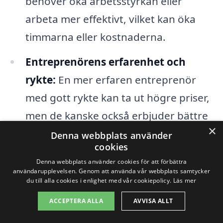
behöver öka arbetsstyrkan eller
arbeta mer effektivt, vilket kan öka
timmarna eller kostnaderna.
Entreprenörens erfarenhet och
rykte:
En mer erfaren entreprenör
med gott rykte kan ta ut högre priser,
men de kanske också erbjuder bättre
×
kvalitet och service. Sådana faktorer
Denna webbplats använder
cookies
kan vara värda den extra kostnaden.
Denna webbplats använder cookies för att förbättra
användarupplevelsen. Genom att använda vår webbplats samtycker
Geografiska faktorer:
Platsen för
du till alla cookies i enlighet med vår cookiepolicy.
Läs mer
bygget, inklusive markens
ACCEPTERA ALLA
AVVISA ALLT
beskaffenhet i Öggestorp, kan