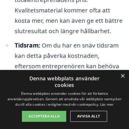
Kvalitetsmaterial kommer ofta att
kosta mer, men kan även ge ett bättre
slutresultat och längre hållbarhet.
Tidsram:
Om du har en snäv tidsram
kan detta påverka kostnaden,
eftersom entreprenören kan behöva
×
öka resurserna för att möta deadlines.
Denna webbplats använder
cookies
Entreprenörens erfarenhet:
Erfarna
Denna webbplats använder cookies för att förbättra
användarupplevelsen. Genom att använda vår webbplats samtycker
entreprenörer kan ibland ta högre
du till alla cookies i enlighet med vår cookiepolicy.
Läs mer
priser, men deras expertis kan
ACCEPTERA ALLA
AVVISA ALLT
resultera i bättre kvalitet och färre