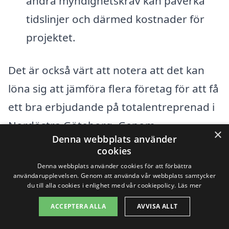
andra myndighetskrav kan påverka
tidslinjer och därmed kostnader för
projektet.
Det är också värt att notera att det kan
löna sig att jämföra flera företag för att få
ett bra erbjudande på totalentreprenad i
Nordöstra Göteborg. Genom
×
Denna webbplats använder
totalentreprenad-pris.se kan du enkelt
cookies
begära offerter från olika företag som
Denna webbplats använder cookies för att förbättra
användarupplevelsen. Genom att använda vår webbplats samtycker
specialiserar sig på totalentreprenader.
du till alla cookies i enlighet med vår cookiepolicy.
Läs mer
Detta gör det lättare att se vilka alternativ
ACCEPTERA ALLA
AVVISA ALLT
som finns samt att hitta ett företag som