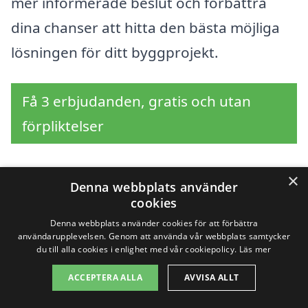
mer informerade beslut och förbättra
dina chanser att hitta den bästa möjliga
lösningen för ditt byggprojekt.
Få 3 erbjudanden, gratis och utan
förpliktelser
×
Denna webbplats använder
Sök efter en
cookies
Denna webbplats använder cookies för att förbättra
professionell för
användarupplevelsen. Genom att använda vår webbplats samtycker
du till alla cookies i enlighet med vår cookiepolicy.
Läs mer
totalentreprenad i
ACCEPTERA ALLA
AVVISA ALLT
andra städer nära