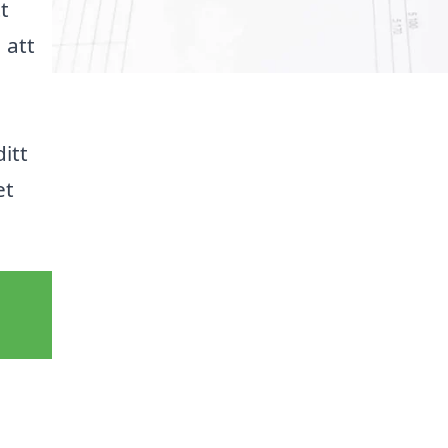
t
 att
itt
et