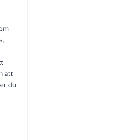
som
s,
tt
m att
ler du