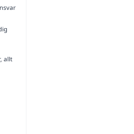
ansvar
dig
 allt