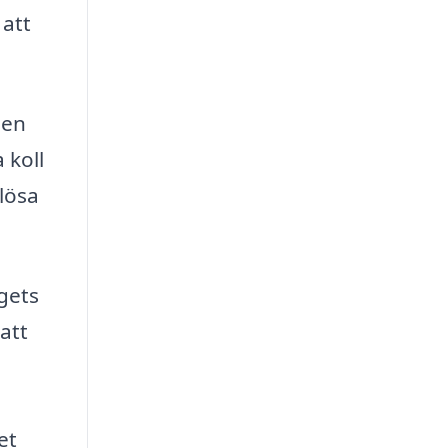
 att
 en
 koll
 lösa
agets
att
et