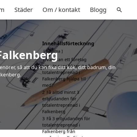
m
Städer
Om / kontakt
Blogg
Innehållsförteckning
 Falkenberg
gömma
1
Vad kan ett företag
som är specialiserat på
örer, så att du kan fixa ditt kök, ditt badrum, din
totalentreprenad i
alkenberg.
Falkenberg hjälpa till
med?
2
Få alltid minst 3
erbjudanden för
totalentreprenad i
Falkenberg
3
Få 3 erbjudanden för
totalentreprenad i
Falkenberg från