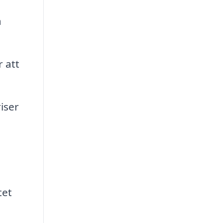
a
 att
iser
tet