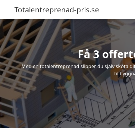
Totalentreprenad-pris.se
Få 3 offer
Med en totalentreprenad slipper du själv sköta dit
tillbyggn