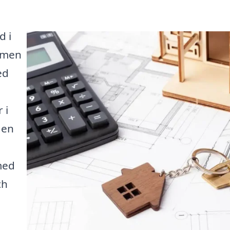
d i
 men
ed
 i
 en
med
ch