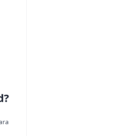
d?
ara