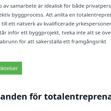
 av samarbete är idealisk för både privatper
ektiv byggprocess. Att anlita en totalentrepr
till ett nätverk av kvalificerade yrkespersoner
tår inför ett byggprojekt, tveka inte att se öve
llabrunn för att säkerställa ett framgångsrikt
iktelser
danden för totalentreprena