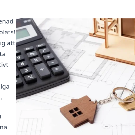
renad
plats!
ig att
ta
ivt
tiga
.
u
ina