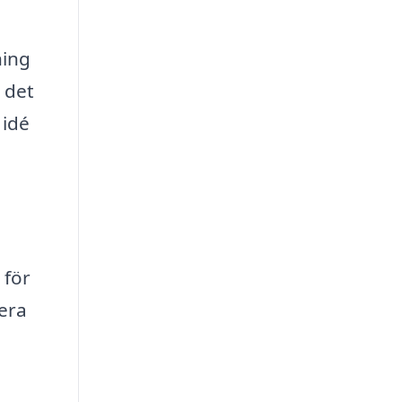
ning
 det
 idé
 för
iera