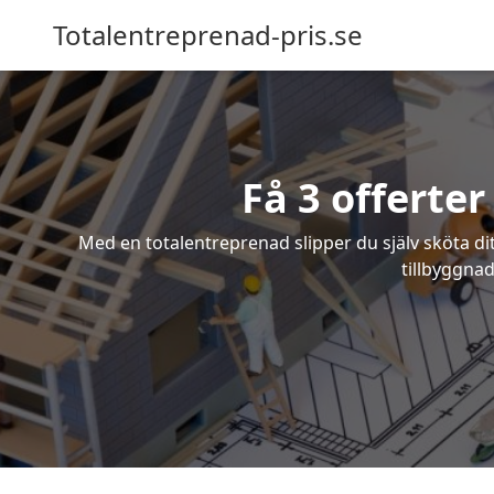
Totalentreprenad-pris.se
Få 3 offerte
Med en totalentreprenad slipper du själv sköta dit
tillbyggnad