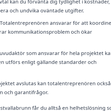
tal kan du förvänta dig tydlighet i kostnader, 
etera och undvika oväntade utgifter.
Totalentreprenören ansvarar för att koordin
merar kommunikationsproblem och ökar
vudaktör som ansvarar för hela projektet k
ten utförs enligt gällande standarder och
ektet avslutas kan totalentreprenören också
en och garantifrågor.
istvallabrunn får du alltså en helhetslösning 