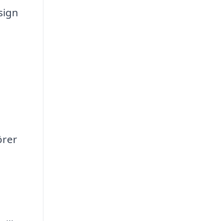
sign
örer