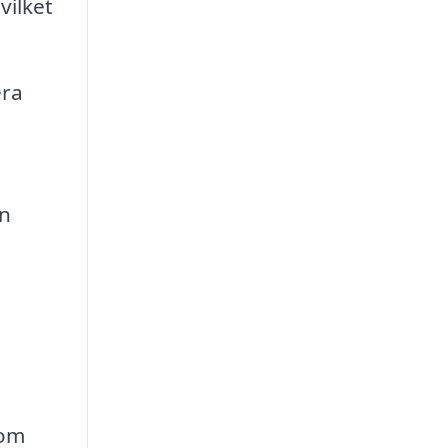
vilket
era
an
som