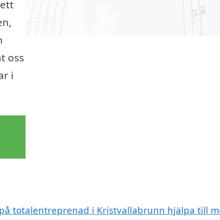
ett
en,
m
åt oss
r i
på totalentreprenad i Kristvallabrunn hjälpa till 