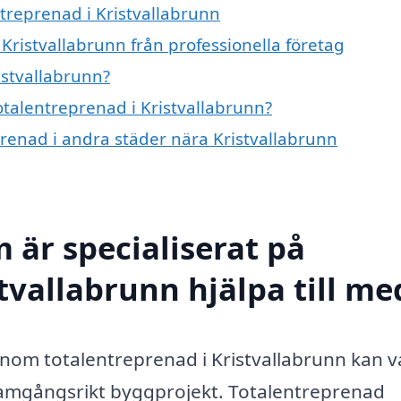
ntreprenad i Kristvallabrunn
Kristvallabrunn från professionella företag
istvallabrunn?
totalentreprenad i Kristvallabrunn?
eprenad i andra städer nära Kristvallabrunn
 är specialiserat på
tvallabrunn hjälpa till me
 inom totalentreprenad i Kristvallabrunn kan v
ramgångsrikt byggprojekt. Totalentreprenad