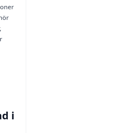
soner
enör
,
r
d i