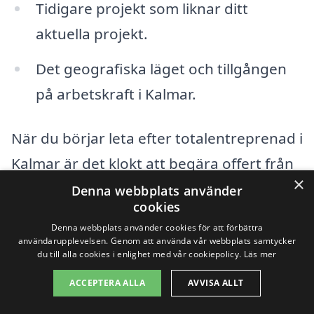
Tidigare projekt som liknar ditt
aktuella projekt.
Det geografiska läget och tillgången
på arbetskraft i Kalmar.
När du börjar leta efter totalentreprenad i
Kalmar är det klokt att begära offert från
×
flera olika entreprenörer. Detta ger dig en
Denna webbplats använder
cookies
bra översikt över de olika priserna och
Denna webbplats använder cookies för att förbättra
tjänsterna som erbjuds i ditt närområde.
användarupplevelsen. Genom att använda vår webbplats samtycker
du till alla cookies i enlighet med vår cookiepolicy.
Läs mer
Tänk på att inte bara fokusera på det
ACCEPTERA ALLA
AVVISA ALLT
lägsta priset; kvalitet och erfarenhet är