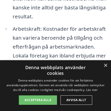
kanske inte alltid ger bästa långsiktiga
resultat.
Arbetskraft: Kostnader för arbetskraft
kan variera beroende på tillgång och
efterfrågan på arbetsmarknaden.
Lokala företag kan ibland erbjuda mer
konkurrenskraftiga priser.
×
Denna webbplats använder
cookies
Projektets tidslinje: Om ett projekt
Denna webbplats använder cookies för att förbättra
måste slutföras snabbt kan detta leda
användarupplevelsen. Genom att använda vår webbplats samtycker
du till alla cookies i enlighet med vår cookiepolicy.
Läs mer
till högre kostnader, då
ACCEPTERA ALLA
AVVISA ALLT
entreprenörerna ofta behöver