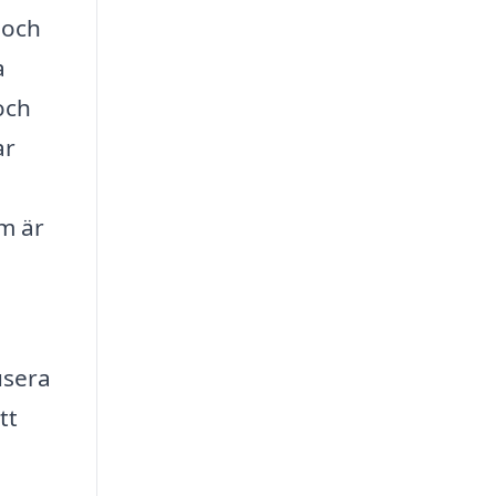
 och
a
 och
ar
om är
usera
tt