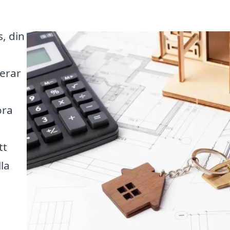
, din
nerar
öra
tt
la