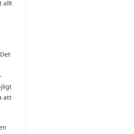
 allt
 Det
-
jligt
a att
 en