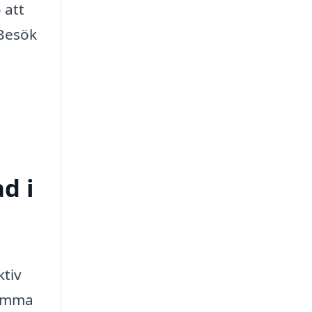
 att
 Besök
d i
ktiv
samma