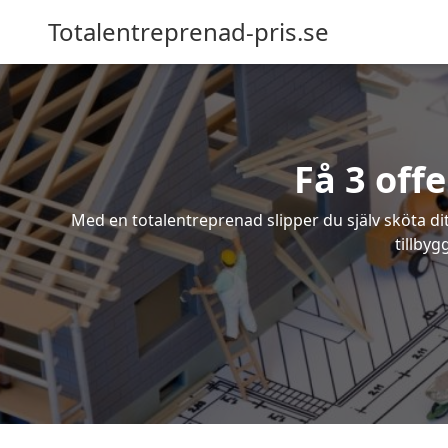
Totalentreprenad-pris.se
Få 3 off
Med en totalentreprenad slipper du själv sköta dit
tillbyg