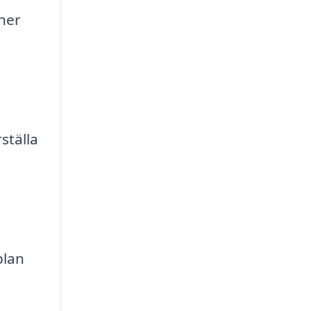
oner
ställa
plan