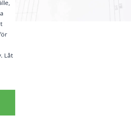
lle,
ta
t
för
. Låt