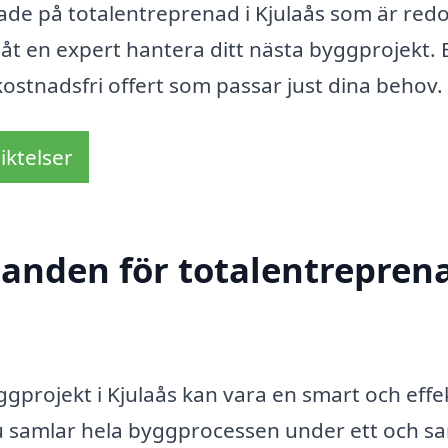
rade på totalentreprenad i Kjulaås som är redo
 låt en expert hantera ditt nästa byggprojekt.
kostnadsfri offert som passar just dina behov.
iktelser
danden för totalentreprena
yggprojekt i Kjulaås kan vara en smart och effe
du samlar hela byggprocessen under ett och 