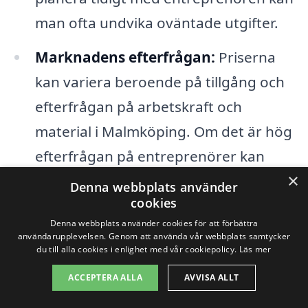
man ofta undvika oväntade utgifter.
Marknadens efterfrågan:
Priserna
kan variera beroende på tillgång och
efterfrågan på arbetskraft och
material i Malmköping. Om det är hög
efterfrågan på entreprenörer kan
×
priserna stiga.
Denna webbplats använder
cookies
Entreprenörens erfarenhet och
Denna webbplats använder cookies för att förbättra
renommé:
Mer etablerade företag
användarupplevelsen. Genom att använda vår webbplats samtycker
du till alla cookies i enlighet med vår cookiepolicy.
Läs mer
som har ett gott rykte kan ibland ta ut
ACCEPTERA ALLA
AVVISA ALLT
högre priser. Det är viktigt att väga