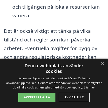
och tillgången på lokala resurser kan
variera.
Det är också viktigt att tänka på vilka
tillstånd och regler som kan påverka
arbetet. Eventuella avgifter för bygglov
och andra regulatoriska kostnader kan
×
också bidra till den totala kostnaden.
Denna webbplats använder
cookies
Genom att samla in offerter från olika
Denna webbplats använder cookies för att förbättra
företag som erbjuder totalentreprenad i
användarupplevelsen. Genom att använda vår webbplats samtycker
du till alla cookies i enlighet med vår cookiepolicy.
Läs mer
Kinnarp, kan du få en bättre förståelse för
ACCEPTERA ALLA
AVVISA ALLT
marknadspriserna och hitta ett