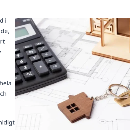
d i
nde,
rt
v
 hela
och
midigt