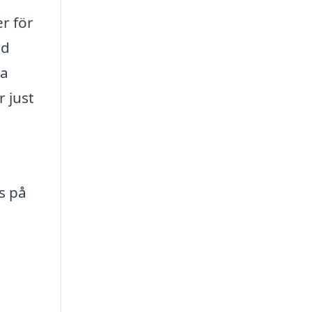
r för
od
ra
r just
s på