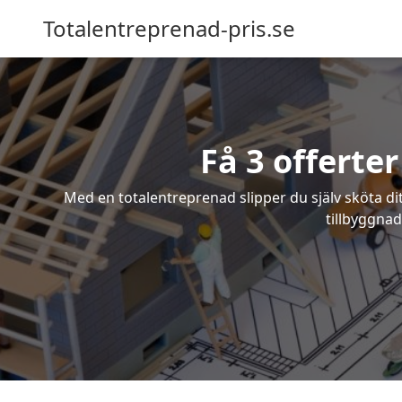
Totalentreprenad-pris.se
Få 3 offerte
Med en totalentreprenad slipper du själv sköta dit
tillbyggnad