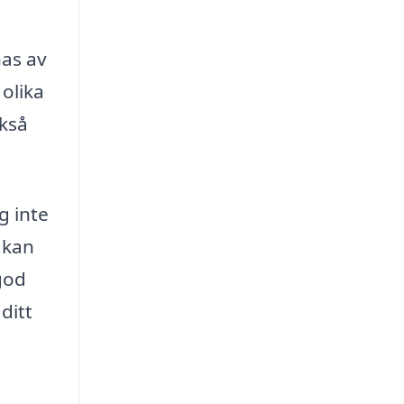
nas av
olika
ckså
g inte
t kan
god
ditt