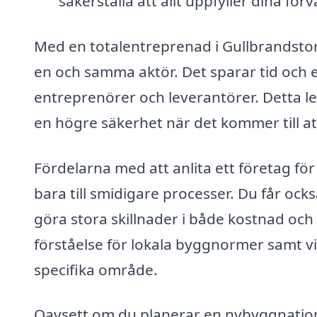
säkerställa att allt uppfyller dina för
Med en totalentreprenad i Gullbrandstor
en och samma aktör. Det sparar tid och e
entreprenörer och leverantörer. Detta l
en högre säkerhet när det kommer till at
Fördelarna med att anlita ett företag för
bara till smidigare processer. Du får också
göra stora skillnader i både kostnad oc
förståelse för lokala byggnormer samt vi
specifika område.
Oavsett om du planerar en nybyggnatio