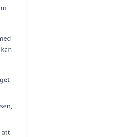
nom
 med
 kan
dget
sen,
 att