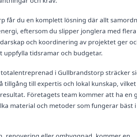
väntningar och krav.
p får du en komplett lösning där allt samord
nergi, eftersom du slipper jonglera med flera 
edarskap och koordinering av projektet ger o
t uppfylla tidsramar och budgetar.
 totalentreprenad i Gullbrandstorp sträcker si
 tillgång till expertis och lokal kunskap, vilke
h resultat. Företagets team kommer att ha en 
lka material och metoder som fungerar bäst i 
n, renovering eller ombyggnad, kommer en