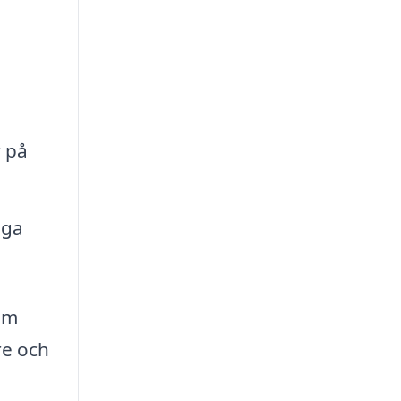
r på
iga
som
re och