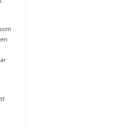
t
 som
gen
 är
tt