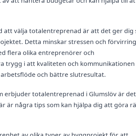
av att hantera budgetar och kan hjälpa till at
att välja totalentreprenad är att det ger dig
ojektet. Detta minskar stressen och förvirrin
d flera olika entreprenörer och
 trygg i att kvaliteten och kommunikationen
 arbetsflöde och bättre slutresultat.
som erbjuder totalentreprenad i Glumslöv är det
Här är några tips som kan hjälpa dig att göra rä
renhet av olika typer av byggprojekt för att