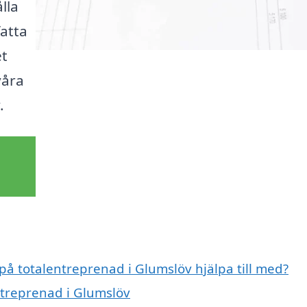
lla
fatta
et
våra
.
 på totalentreprenad i Glumslöv hjälpa till med?
ntreprenad i Glumslöv