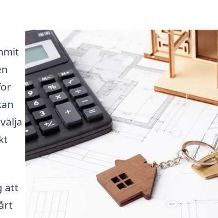
mmit
en
för
kan
välja
kt
 att
årt