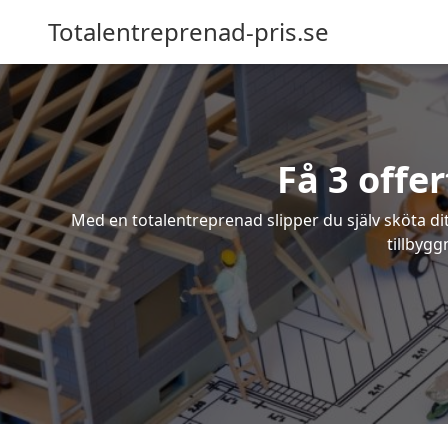
Totalentreprenad-pris.se
Få 3 offe
Med en totalentreprenad slipper du själv sköta dit
tillbygg