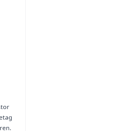
stor
retag
aren.