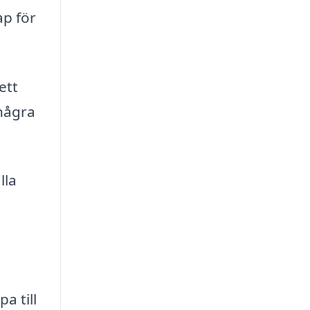
ap för
ett
 några
lla
a till