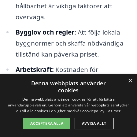
hållbarhet är viktiga faktorer att
överväga.
Bygglov och regler:
Att följa lokala
byggnormer och skaffa nödvändiga
tillstånd kan påverka priset.
Arbetskraft:
Kostnaden för
×
hantverkare och teknisk personal
Denna webbplats använder
cookies
varierar beroende på kompetensen
Denna webbplats använder cookies för att förbättra
och erfarenheten hos de anställda.
användarupplevelsen. Genom att använda vår webbplats samtycker
du till alla cookies i enlighet med vår cookiepolicy.
Läs mer
Tidsram:
Ju snabbare ett projekt
ACCEPTERA ALLA
AVVISA ALLT
måste genomföras, desto högre kan